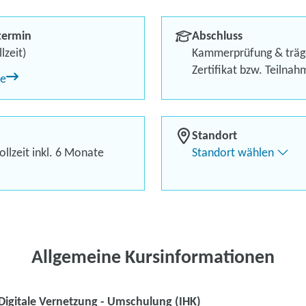
Berufliches Profil optimi
termin
Abschluss
Bis zu 100 % Förderung
lzeit)
Kammerprüfung & träg
Zertifikat bzw. Teilna
ne
Flexibel dank Live-Online-
Standort
llzeit inkl. 6 Monate
Standort wählen
Kontaktieren Sie 
Kursanfrage stell
Allgemeine Kursinformationen
Digitale Vernetzung - Umschulung (IHK)