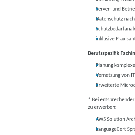
Server- und Betri
Datenschutz nach
Schutzbedarfanal
inklusive Praxisant
Berufsspezifik Fachi
Planung komplex
Vernetzung von I
Erweiterte Microc
* Bei entsprechender
zu erwerben:
AWS Solution Arch
LanguageCert Spra