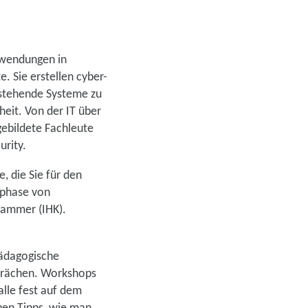
nwendungen in
. Sie erstellen cyber-
estehende Systeme zu
heit. Von der IT über
gebildete Fachleute
rity.
, die Sie für den
sphase von
kammer (IHK).
pädagogische
sprächen. Workshops
lle fest auf dem