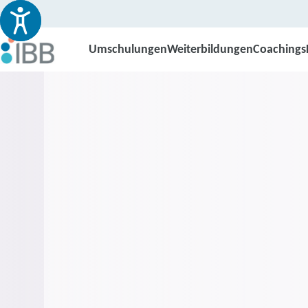
Umschulungen
Weiterbildungen
Coachings