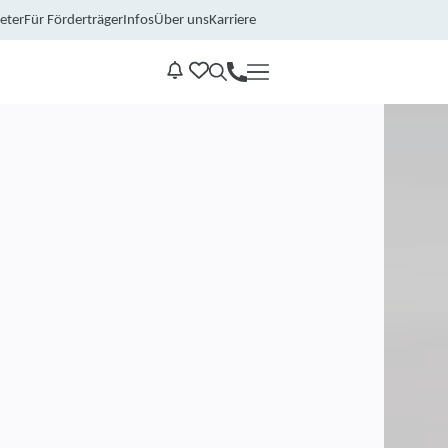
eter
Für Förderträger
Infos
Über uns
Karriere
Kontakt
Benachrichtungen