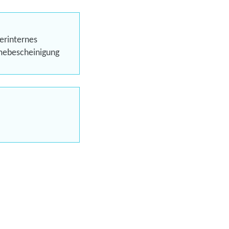
eren
erinternes
hmebescheinigung
Trainings
uns jetzt
en