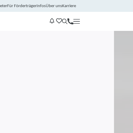
eter
Für Förderträger
Infos
Über uns
Karriere
Kontakt
Benachrichtungen