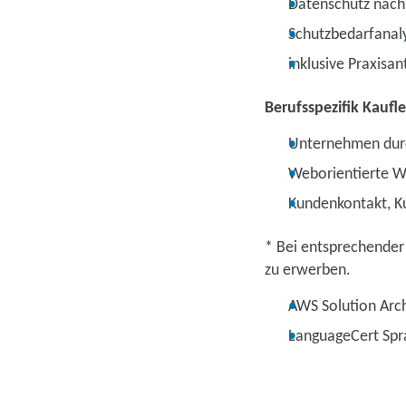
Datenschutz nach
Schutzbedarfanal
inklusive Praxisant
Berufsspezifik Kaufl
Unternehmen durc
Weborientierte W
Kundenkontakt, Ku
* Bei entsprechender
zu erwerben.
AWS Solution Arch
LanguageCert Spra