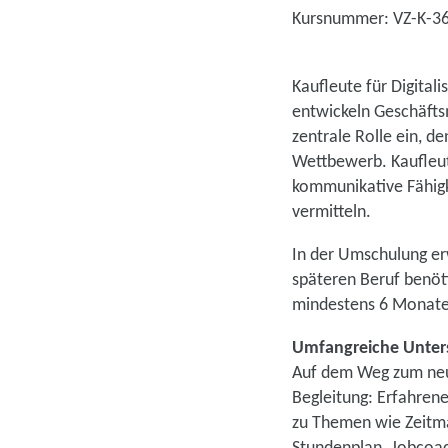
Kursnummer: VZ-K-3
Kaufleute für Digital
entwickeln Geschäfts
zentrale Rolle ein, d
Wettbewerb. Kaufleut
kommunikative Fähigk
vermitteln.
In der Umschulung erw
späteren Beruf benöt
mindestens 6 Monaten
Umfangreiche Unters
Auf dem Weg zum neue
Begleitung: Erfahren
zu Themen wie Zeitma