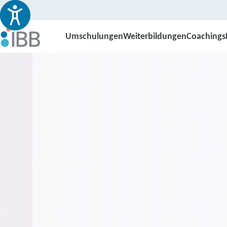
Umschulungen
Weiterbildungen
Coachings