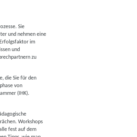
ozesse. Sie
iter und nehmen eine
Erfolgsfaktor im
issen und
prechpartnern zu
, die Sie für den
sphase von
kammer (IHK).
pädagogische
sprächen. Workshops
lle fest auf dem