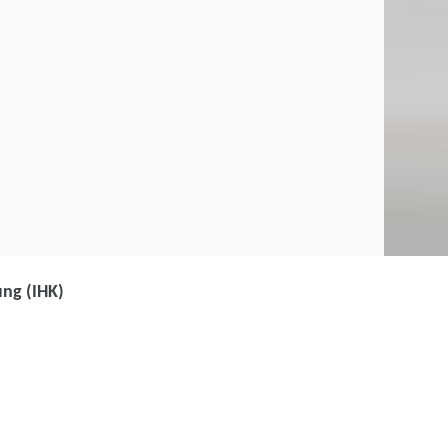
ng (IHK)
uffrau für
ngsmanagement -