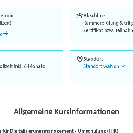
Umschulung (
termin
Abschluss
Anerkannte IHK-Zertifizi
lzeit)
Kammerprüfung & träg
Zertifikat bzw. Teilna
ne
150 Euro Weiterbildungsg
Coaching und Bewerbungs
Standort
llzeit inkl. 6 Monate
Standort wählen
Kontaktieren Sie 
Kursanfrage stell
Allgemeine Kursinformationen
 für Digitalisierungsmanagement - Umschulung (IHK)