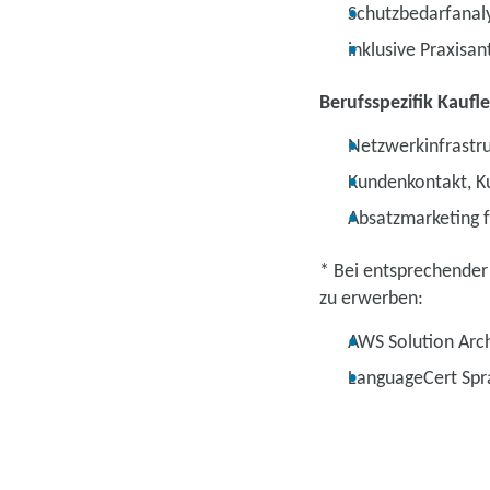
Schutzbedarfanal
inklusive Praxisant
Berufsspezifik Kauf
Netzwerkinfrastru
Kundenkontakt, Ku
Absatzmarketing f
* Bei entsprechender
zu erwerben:
AWS Solution Arch
LanguageCert Spra