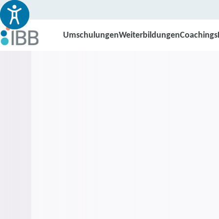
Umschulungen
Weiterbildungen
Coachings