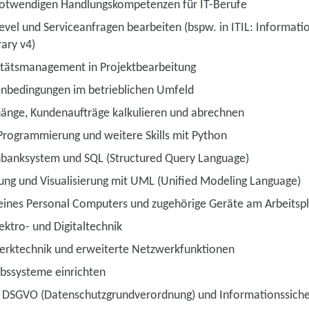
notwendigen Handlungskompetenzen für IT-Berufe
evel und Serviceanfragen bearbeiten (bspw. in ITIL: Informat
rary v4)
litätsmanagement in Projektbearbeitung
nbedingungen im betrieblichen Umfeld
ge, Kundenaufträge kalkulieren und abrechnen
 Programmierung und weitere Skills mit Python
banksystem und SQL (Structured Query Language)
ung und Visualisierung mit UML (Unified Modeling Language)
eines Personal Computers und zugehörige Geräte am Arbeitspl
ektro- und Digitaltechnik
erktechnik und erweiterte Netzwerkfunktionen
ebssysteme einrichten
 DSGVO (Datenschutzgrundverordnung) und Informationssiche