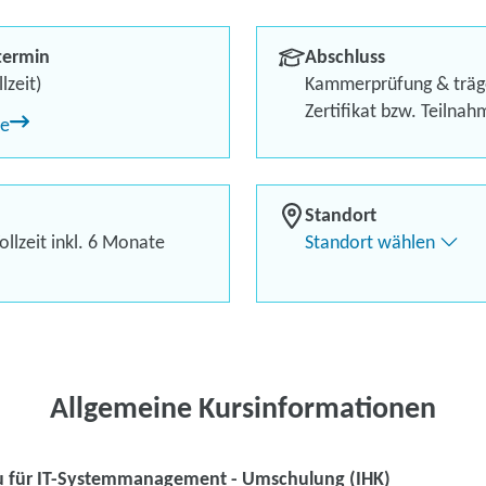
(IHK)
termin
Abschluss
Berufliches Profil optimi
lzeit)
Kammerprüfung & träg
Zertifikat bzw. Teilna
ne
Bis zu 100 % Förderung
Flexibel dank Live-Online-
Standort
llzeit inkl. 6 Monate
Standort wählen
Kontaktieren Sie 
Kursanfrage stell
Allgemeine Kursinformationen
u für IT-Systemmanagement - Umschulung (IHK)