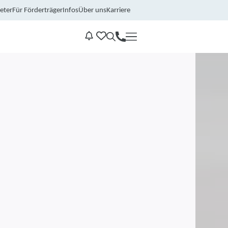
eter
Für Förderträger
Infos
Über uns
Karriere
Kontakt
Benachrichtungen