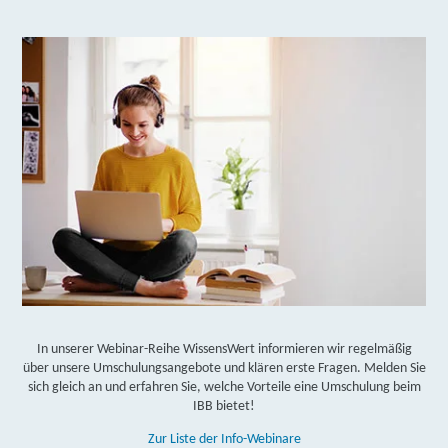
aufstockende Leistungen beziehen.** Zudem können Ihnen laut
Weiterbildungsstärkungsgesetz insgesamt 2.500 Euro Prämien für
bestandene Prüfungen ausgezahlt werden.
*Zwingende Voraussetzung dafür ist die Zustimmung Ihres
Kostenträgers und Ihrer zuständigen Prüfungskammer.
**Die Auszahlung des Weiterbildungsgeldes obliegt der
Entscheidung durch die Agentur für Arbeit bzw. das Jobcenter.
Gerne unterstützen wir Sie bei der Klärung!
In unserer Webinar-Reihe WissensWert informieren wir regelmäßig
über unsere Umschulungsangebote und klären erste Fragen. Melden Sie
sich gleich an und erfahren Sie, welche Vorteile eine Umschulung beim
IBB bietet!
Zur Liste der Info-Webinare