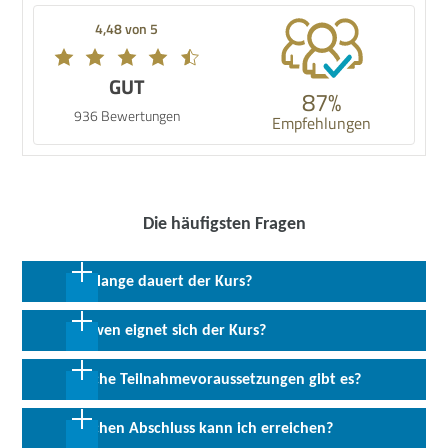
4,48 von 5
GUT
87%
936 Bewertungen
Empfehlungen
Die häufigsten Fragen
Wie lange dauert der Kurs?
24 Monate in Vollzeit inkl. 6 Monate Praktikum
Für wen eignet sich der Kurs?
Diese Umschulung eignet sich insbesondere für Arbeitssuchende
Welche Teilnahmevoraussetzungen gibt es?
mit oder ohne Berufsausbildung, die sich für eine Tätigkeit im
Tourismusbereich interessieren.
Vorausgesetzt werden Deutschkenntnisse auf dem Niveau B2
Welchen Abschluss kann ich erreichen?
sowie EDV-Grundkenntnisse.