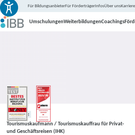
Für Bildungsanbieter
Für Förderträger
Infos
Über uns
Karriere
Umschulungen
Weiterbildungen
Coachings
För
Umschulung
Tourismuskaufmann / Tourismuskauffrau für Privat-
und Geschäftsreisen (IHK)