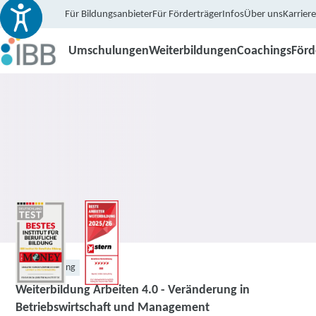
Für Bildungsanbieter
Für Förderträger
Infos
Über uns
Karriere
Umschulungen
Weiterbildungen
Coachings
För
Weiterbildung
Weiterbildung Arbeiten 4.0 - Veränderung in
Betriebswirtschaft und Management