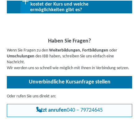
Was kostet der Kurs und welche
Mit dieser Fortbildung bestehen Beschäftigungsmöglichkeiten in
Fördermöglichkeiten gibt es?
allen Bereichen der gewerblichen und industriellen Wirtschaft. Als
Einsatzgebiete kommen Architektur- oder Ingenieurbüros oder
Bis zu 100 % Förderung möglich - unsere Mitarbeiter:innen
auch Konstruktions- und Entwicklungsabteilungen nahezu aller
beraten Sie gerne zu Ihren individuellen Fördermöglichkeiten.
Branchen in Frage.
Buchen Sie gleich einen
kostenlosen Beratungstermin
.
Informieren Sie sich
hier
gerne vorab über Förderprogramme,
Haben Sie Fragen?
z.B. den Bildungsgutschein. Hier gehts zu den Infos für
Wenn Sie Fragen zu den
Weiterbildungen, Fortbildungen
oder
Arbeitssuchende
,
Berufstätige
,
Unternehmen
oder
Umschulungen
des IBB haben, schreiben Sie uns einfach eine
Rehabilitand:innen
.
Nachricht.
Wir werden uns so schnell wie möglich mit Ihnen in Verbindung setzen.
Unverbindliche Kursanfrage stellen
Oder rufen Sie uns direkt an:
Jetzt anrufen
040 – 79724645