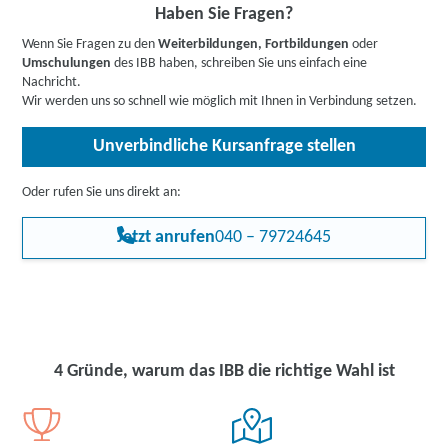
Informieren Sie sich
hier
gerne vorab über Förderprogramme,
Haben Sie Fragen?
z.B. den Bildungsgutschein. Hier gehts zu den Infos für
Wenn Sie Fragen zu den
Weiterbildungen, Fortbildungen
oder
Arbeitssuchende
,
Berufstätige
,
Unternehmen
oder
Umschulungen
des IBB haben, schreiben Sie uns einfach eine
Rehabilitand:innen
.
Nachricht.
Wir werden uns so schnell wie möglich mit Ihnen in Verbindung setzen.
Unverbindliche Kursanfrage stellen
Oder rufen Sie uns direkt an:
Jetzt anrufen
040 – 79724645
4 Gründe, warum das IBB die richtige Wahl ist