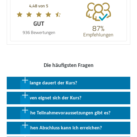
4,48 von 5
GUT
87%
936 Bewertungen
Empfehlungen
Die häufigsten Fragen
Wie lange dauert der Kurs?
1 Woche in Vollzeit; 2 Wochen in Teilzeit
Für wen eignet sich der Kurs?
Diese Weiterbildung ist für viele Zielgruppen aus allen
Welche Teilnahmevoraussetzungen gibt es?
Berufsfeldern und Qualifikationen geeignet.
Erforderlich sind PC-Grundlagen (PC-Bedienung und
Welchen Abschluss kann ich erreichen?
Betriebssystem Microsoft® Windows) sowie Deutsch-