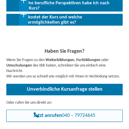
Grundkenntnisse (Niveau A2).
Welche berufliche Perspektiven habe ich nach
Abschluss:
Trägerinternes Zertifikat bzw.
Allen Interessierten stehen wir in einem persönlichen Gespräch
dem Kurs?
Teilnahmebescheinigung
zur Abklärung ihrer individuellen Teilnahmevoraussetzungen zur
Was kostet der Kurs und welche
Verfügung.
Nahezu jeder Büroarbeitsplatz ist mit einem PC ausgestattet.
Fördermöglichkeiten gibt es?
Daher ist ein Grundverständnis für Internet-Browser zur
Recherche in den allermeisten Berufen und Unternehmen eine
Bis zu 100 % Förderung möglich - unsere Mitarbeiter:innen
wichtige Grundqualifikation.
beraten Sie gerne zu Ihren individuellen Fördermöglichkeiten.
Buchen Sie gleich einen
kostenlosen Beratungstermin
.
Informieren Sie sich
hier
gerne vorab über Förderprogramme,
Haben Sie Fragen?
z.B. den Bildungsgutschein. Hier gehts zu den Infos für
Wenn Sie Fragen zu den
Weiterbildungen, Fortbildungen
oder
Arbeitssuchende
,
Berufstätige
,
Unternehmen
oder
Umschulungen
des IBB haben, schreiben Sie uns einfach eine
Rehabilitand:innen
.
Nachricht.
Wir werden uns so schnell wie möglich mit Ihnen in Verbindung setzen.
Unverbindliche Kursanfrage stellen
Oder rufen Sie uns direkt an:
Jetzt anrufen
040 – 79724645