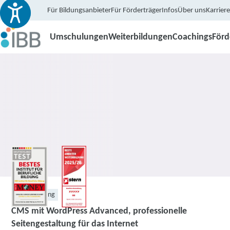
Für Bildungsanbieter
Für Förderträger
Infos
Über uns
Karriere
Umschulungen
Weiterbildungen
Coachings
För
Weiterbildung
CMS mit WordPress Advanced, professionelle
Seitengestaltung für das Internet