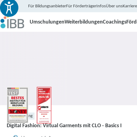
Für Bildungsanbieter
Für Förderträger
Infos
Über uns
Karriere
Umschulungen
Weiterbildungen
Coachings
För
Weiterbildung
Digital Fashion: Virtual Garments mit CLO - Basics I