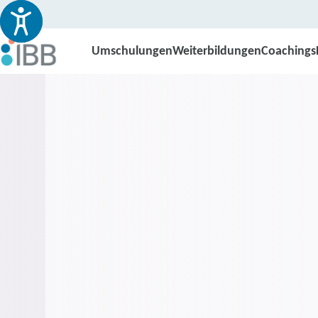
Umschulungen
Weiterbildungen
Coachings