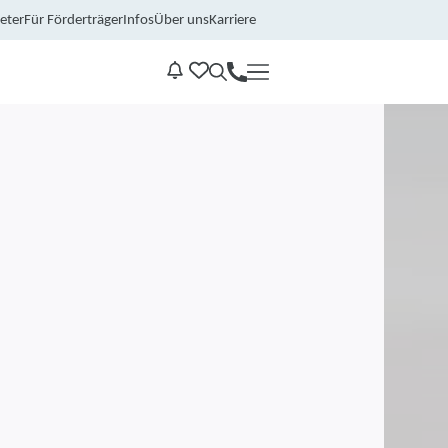
eter
Für Förderträger
Infos
Über uns
Karriere
Kontakt
Benachrichtungen