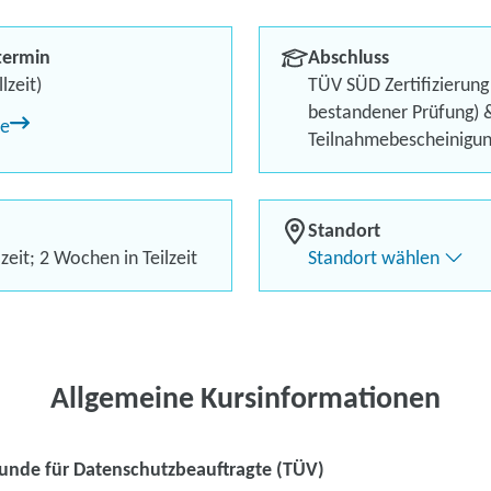
geprüfter Qual
termin
Abschluss
Berufliches Profil optimi
lzeit)
TÜV SÜD Zertifizierung
bestandener Prüfung) &
ne
Bis zu 100 % Förderung
Teilnahmebescheinigu
Flexibel dank Live-Online-
Standort
zeit; 2 Wochen in Teilzeit
Standort wählen
Kontaktieren Sie 
Kursanfrage stell
Allgemeine Kursinformationen
unde für Datenschutzbeauftragte (TÜV)