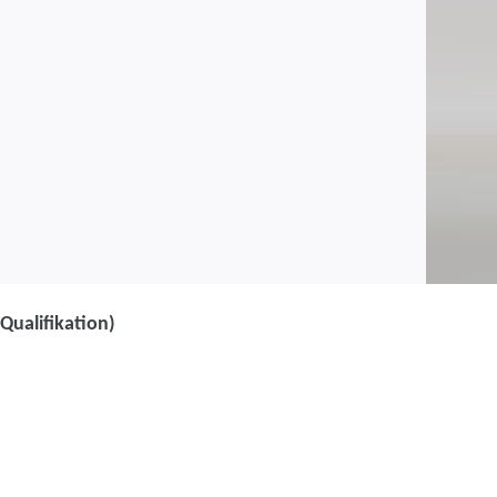
Qualifikation)
auftragte (mit TÜV SÜD