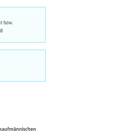
eren
at bzw.
ng
Trainings
uns jetzt
en
n kaufmännischen