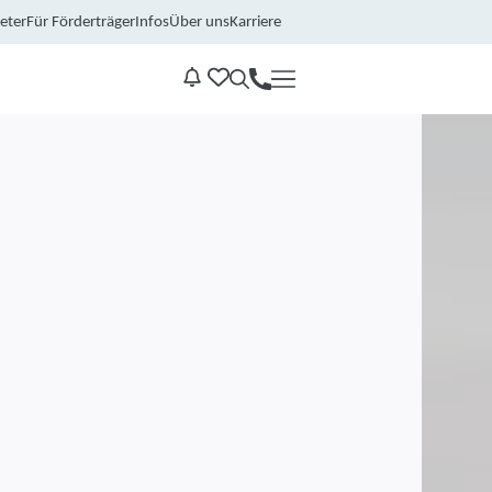
eter
Für Förderträger
Infos
Über uns
Karriere
Kontakt
Benachrichtungen