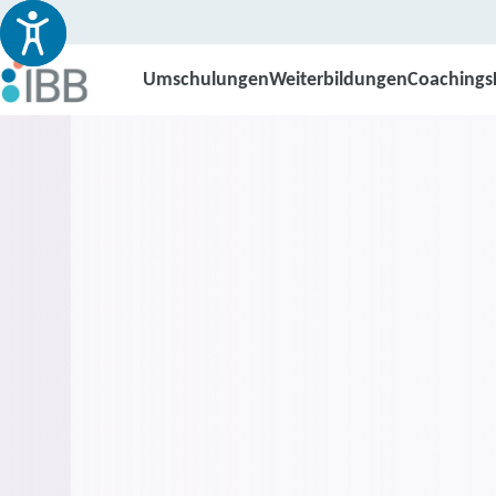
Umschulungen
Weiterbildungen
Coachings