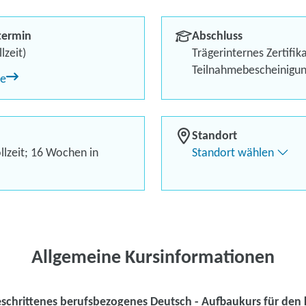
Berufliches Profil optimi
termin
Abschluss
Bis zu 100 % Förderung
lzeit)
Trägerinternes Zertifik
Teilnahmebescheinigu
ne
Flexibel dank Live-Online-
Standort
llzeit; 16 Wochen in
Standort wählen
Kontaktieren Sie 
Kursanfrage stell
Allgemeine Kursinformationen
eschrittenes berufsbezogenes Deutsch - Aufbaukurs für de