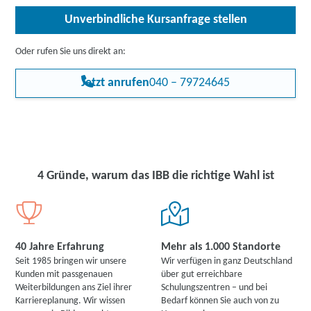
Ihrem Heimatland beruflich profitieren. Der kaufmännische
Unverbindliche Kursanfrage stellen
Bereich bietet dauerhaft vielfältige Beschäftigungsmöglichkeiten.
Nach Abschluss dieser Weiterbildung haben Sie daher gute
Chancen, in Deutschland rasch Arbeit in diesem Bereich zu finden.
Oder rufen Sie uns direkt an:
Jetzt anrufen
040 – 79724645
4 Gründe, warum das IBB die richtige Wahl ist
40 Jahre Erfahrung
Mehr als 1.000 Standorte
Seit 1985 bringen wir unsere
Wir verfügen in ganz Deutschland
Kunden mit passgenauen
über gut erreichbare
Weiterbildungen ans Ziel ihrer
Schulungszentren – und bei
Karriereplanung. Wir wissen
Bedarf können Sie auch von zu