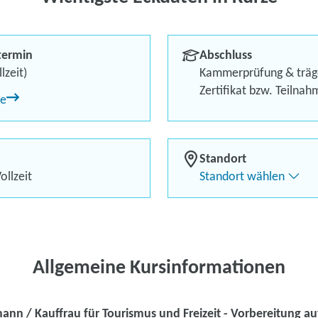
Externenprüfu
Basiskurs (IHK
termin
Abschluss
lzeit)
Kammerprüfung & träg
Berufliches Profil optimi
Zertifikat bzw. Teilna
ne
Bis zu 100 % Förderung
Flexibel dank Live-Online-
Standort
Kontaktieren Sie 
ollzeit
Standort wählen
Kursanfrage stell
Allgemeine Kursinformationen
nn / Kauffrau für Tourismus und Freizeit - Vorbereitung a