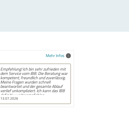
Mehr Infos
Empfehlung! Ich bin sehr zufrieden mit
dem Service vom IBB. Die Beratung war
kompetent, freundlich und zuverlässig.
Meine Fragen wurden schnell
beantwortet und der gesamte Ablauf
verlief unkompliziert. Ich kann das IBB
definitiv weiterempfehlen.
13.07.2026
Insbesondere bedanke ich mich bei den
Mitarbeiterinnen des Frankfurter
Standorts für die Unterstützung.