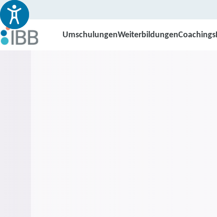
Umschulungen
Weiterbildungen
Coachings