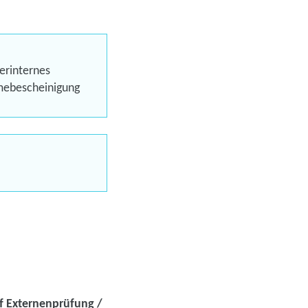
ng / Externenregelung -
)
erinternes
eren
hmebescheinigung
Trainings
uns jetzt
en
uf Externenprüfung /