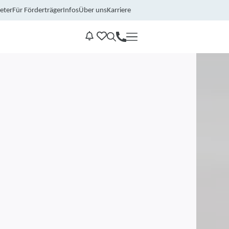
eter
Für Förderträger
Infos
Über uns
Karriere
Kontakt
Benachrichtungen