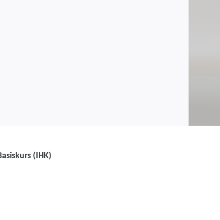
asiskurs (IHK)
uffrau für Tourismus
 Vorbereitung auf