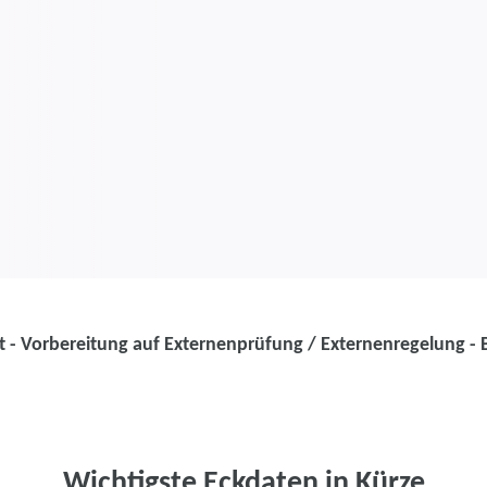
t - Vorbereitung auf Externenprüfung / Externenregelung - B
Weiterbildung
Kaufmann / Ka
und Freizeit -
Wichtigste Eckdaten in Kürze