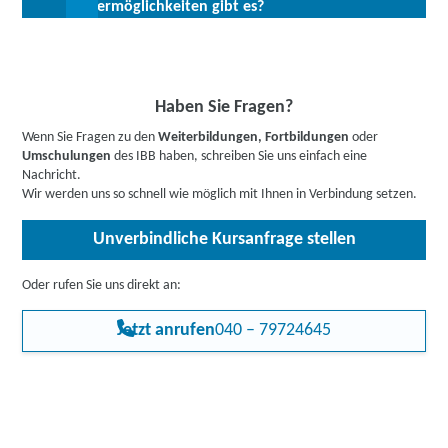
Fördermöglichkeiten gibt es?
Datenplattformen und Governance.
verfügen über Fachkenntnisse im Entwerfen von Cloud- und
Allen Interessierten stehen wir in einem persönlichen Gespräch
Hybridlösungen, die in Microsoft Azure ausgeführt werden,
Bis zu 100 % Förderung möglich - unsere Mitarbeiter:innen
zur Abklärung ihrer individuellen Teilnahmevoraussetzungen zur
einschließlich Computer-, Netzwerk-, Speicher-, Überwachungs-
beraten Sie gerne zu Ihren individuellen Fördermöglichkeiten.
Verfügung.
und Sicherheitslösungen.
Buchen Sie gleich einen
kostenlosen Beratungstermin
.
Informieren Sie sich
hier
gerne vorab über Förderprogramme,
Haben Sie Fragen?
z.B. den Bildungsgutschein. Hier gehts zu den Infos für
Wenn Sie Fragen zu den
Weiterbildungen, Fortbildungen
oder
Arbeitssuchende
,
Berufstätige
,
Unternehmen
oder
Umschulungen
des IBB haben, schreiben Sie uns einfach eine
Rehabilitand:innen
.
Nachricht.
Wir werden uns so schnell wie möglich mit Ihnen in Verbindung setzen.
Unverbindliche Kursanfrage stellen
Oder rufen Sie uns direkt an:
Jetzt anrufen
040 – 79724645