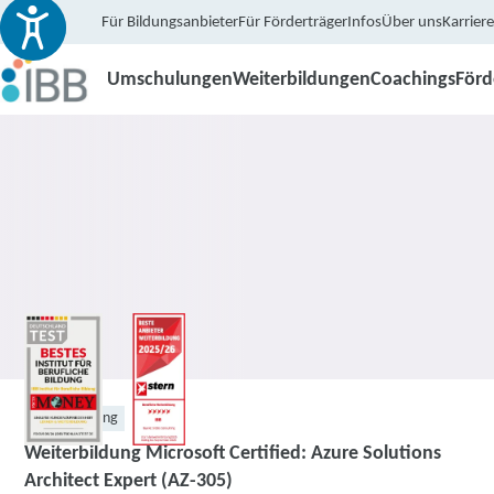
Für Bildungsanbieter
Für Förderträger
Infos
Über uns
Karriere
Umschulungen
Weiterbildungen
Coachings
För
Weiterbildung
Weiterbildung Microsoft Certified: Azure Solutions
Architect Expert (AZ-305)