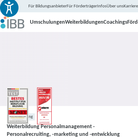
Für Bildungsanbieter
Für Förderträger
Infos
Über uns
Karriere
Umschulungen
Weiterbildungen
Coachings
För
Weiterbildung
Weiterbildung Personalmanagement -
Personalrecruiting, -marketing und -entwicklung