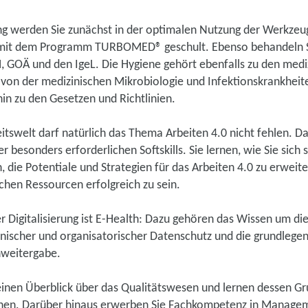
ung werden Sie zunächst in der optimalen Nutzung der Werkzeu
mit dem Programm TURBOMED® geschult. Ebenso behandeln 
, GOÄ und den IgeL. Die Hygiene gehört ebenfalls zu den med
: von der medizinischen Mikrobiologie und Infektionskrankheit
hin zu den Gesetzen und Richtlinien.
tswelt darf natürlich das Thema Arbeiten 4.0 nicht fehlen. Dab
 besonders erforderlichen Softskills. Sie lernen, wie Sie sich 
, die Potentiale und Strategien für das Arbeiten 4.0 zu erwei
chen Ressourcen erfolgreich zu sein.
r Digitalisierung ist E-Health: Dazu gehören das Wissen um di
hnischer und organisatorischer Datenschutz und die grundlege
nweitergabe.
einen Überblick über das Qualitätswesen und lernen dessen Gr
en. Darüber hinaus erwerben Sie Fachkompetenz in Manag