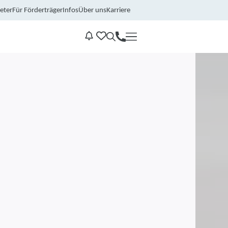
eter
Für Förderträger
Infos
Über uns
Karriere
Kontakt
Benachrichtungen