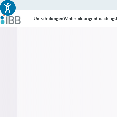
Umschulungen
Weiterbildungen
Coachings