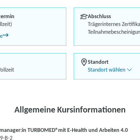
Arbeiten 4.0
termin
Abschluss
Berufliches Profil optimi
lzeit)
Trägerinternes Zertifik
Teilnahmebescheinigu
ne
Bis zu 100 % Förderung
Flexibel dank Live-Online-
Standort
ollzeit
Standort wählen
Kontaktieren Sie 
Kursanfrage stell
Allgemeine Kursinformationen
smanager:in TURBOMED®mit E-Health und Arbeiten 4.0
9-B-2