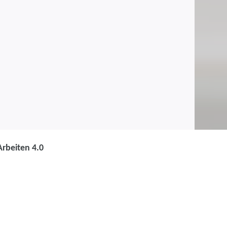
rbeiten 4.0
 Praxismanager:in
 E-Health und