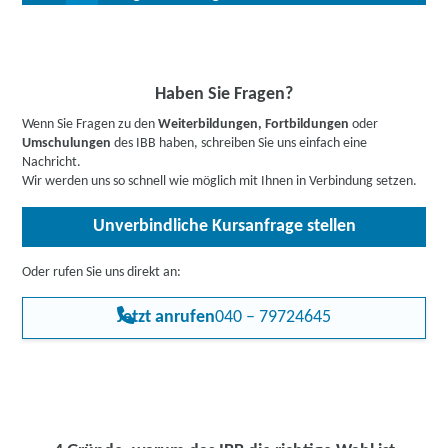
anwendungsbereiten Fähigkeiten nach und erstellen eine
aussagekräftige Referenz für Ihre späteren Bewerbungen.
Allen Interessierten stehen wir in einem persönlichen Gespräch
Bis zu 100 % Förderung möglich - unsere Mitarbeiter:innen
zur Abklärung ihrer individuellen Teilnahmevoraussetzungen zur
beraten Sie gerne zu Ihren individuellen Fördermöglichkeiten.
Verfügung.
Buchen Sie gleich einen
kostenlosen Beratungstermin
.
Informieren Sie sich
hier
gerne vorab über Förderprogramme,
Haben Sie Fragen?
z.B. den Bildungsgutschein. Hier gehts zu den Infos für
Wenn Sie Fragen zu den
Weiterbildungen, Fortbildungen
oder
Arbeitssuchende
,
Berufstätige
,
Unternehmen
oder
Umschulungen
des IBB haben, schreiben Sie uns einfach eine
Rehabilitand:innen
.
Nachricht.
Wir werden uns so schnell wie möglich mit Ihnen in Verbindung setzen.
Unverbindliche Kursanfrage stellen
Oder rufen Sie uns direkt an:
Jetzt anrufen
040 – 79724645