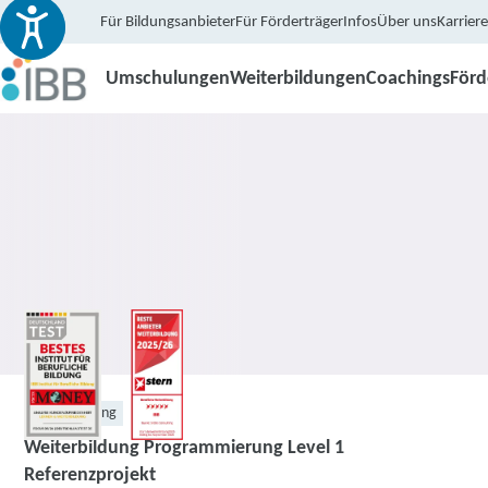
Für Bildungsanbieter
Für Förderträger
Infos
Über uns
Karriere
Umschulungen
Weiterbildungen
Coachings
För
Weiterbildung
Weiterbildung Programmierung Level 1
Referenzprojekt