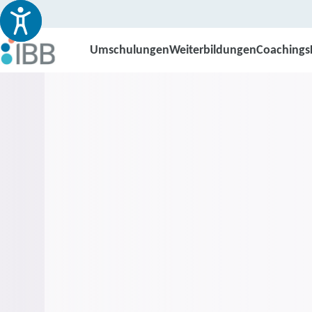
Umschulungen
Weiterbildungen
Coachings