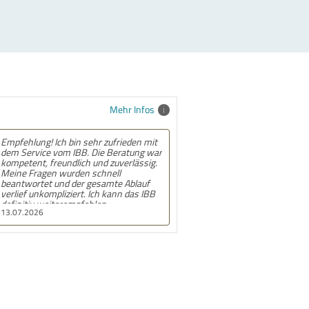
Mehr Infos
Empfehlung! Ich bin sehr zufrieden mit
dem Service vom IBB. Die Beratung war
kompetent, freundlich und zuverlässig.
Meine Fragen wurden schnell
beantwortet und der gesamte Ablauf
verlief unkompliziert. Ich kann das IBB
definitiv weiterempfehlen.
13.07.2026
Insbesondere bedanke ich mich bei den
Mitarbeiterinnen des Frankfurter
Standorts für die Unterstützung.