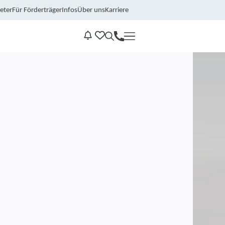
eter
Für Förderträger
Infos
Über uns
Karriere
Kontakt
Benachrichtungen