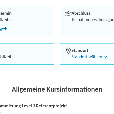
Berufliches Profil optimi
termin
Abschluss
Bis zu 100 % Förderung
lzeit)
Teilnahmebescheinigu
ne
Flexibel dank Live-Online-
Standort
ollzeit
Standort wählen
Kontaktieren Sie 
Kursanfrage stell
Allgemeine Kursinformationen
ammierung Level 3 Referenzprojekt
6