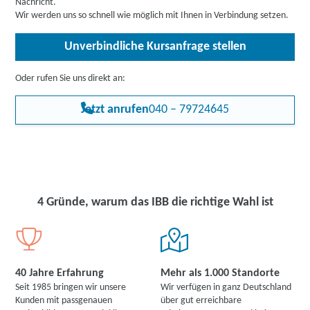
Nachricht.
schafft Vertrauen und verbessert die Wettbewerbsfähigkeit der
Wir werden uns so schnell wie möglich mit Ihnen in Verbindung setzen.
Unternehmen.
Unverbindliche Kursanfrage stellen
Da im Qualitätsmanagement häufig fundierte Englischkennnisse
gefordert sind, können Sie die gegenüber dem Arbeitgeber
nachweisen, sodass sich Ihnen neue Perspektiven eröffnen.
Oder rufen Sie uns direkt an:
Jetzt anrufen
040 – 79724645
4 Gründe, warum das IBB die richtige Wahl ist
40 Jahre Erfahrung
Mehr als 1.000 Standorte
Seit 1985 bringen wir unsere
Wir verfügen in ganz Deutschland
Kunden mit passgenauen
über gut erreichbare