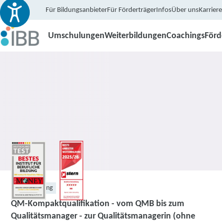
Für Bildungsanbieter
Für Förderträger
Infos
Über uns
Karriere
Umschulungen
Weiterbildungen
Coachings
För
Weiterbildung
QM-Kompaktqualifikation - vom QMB bis zum
Qualitätsmanager - zur Qualitätsmanagerin (ohne