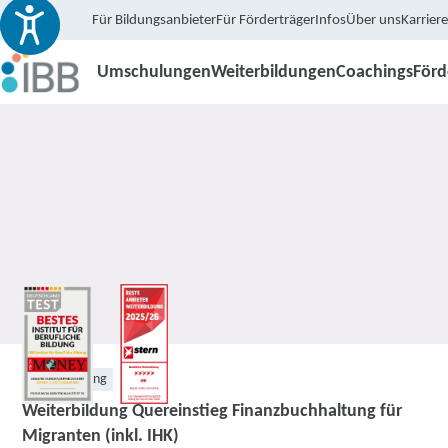
Für Bildungsanbieter
Für Förderträger
Infos
Über uns
Karriere
Umschulungen
Weiterbildungen
Coachings
För
Weiterbildung
Weiterbildung Quereinstieg Finanzbuchhaltung für
Migranten (inkl. IHK)