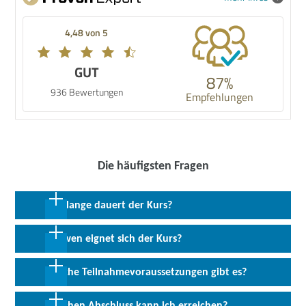
4,48 von 5
GUT
87%
936 Bewertungen
Empfehlungen
Die häufigsten Fragen
Wie lange dauert der Kurs?
30 Wochen in Vollzeit; 60 Wochen in Teilzeit
Für wen eignet sich der Kurs?
Das Modul ist auch für Migranten und Flüchtlinge mit
Welche Teilnahmevoraussetzungen gibt es?
grundlegenden Sprachkenntnissen geeignet, die im Bereich der
Finanzbuchhaltung arbeiten wollen und gleichzeitig ihre
Zu den Teilnahmevoraussetzungen zählen Deutschkenntnisse auf
Welchen Abschluss kann ich erreichen?