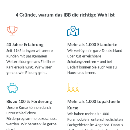
C++, C#, PHP, JavaScript, usw.) benötigen und erlernen die
grundlegenden Kenntnisse für die Programmierung in Python. Sie
erweitern Ihr Tätigkeitsprofil und Ihre Einsatzmöglichkeiten,
4 Gründe, warum das IBB die richtige Wahl ist
wodurch sich für Sie vielfältige neue Karrierechancen auf dem
zukunftssicheren IT-Arbeitsmarkt ergeben.
40 Jahre Erfahrung
Mehr als 1.000 Standorte
Seit 1985 bringen wir unsere
Wir verfügen in ganz Deutschland
Kunden mit passgenauen
über gut erreichbare
Weiterbildungen ans Ziel ihrer
Schulungszentren – und bei
Karriereplanung. Wir wissen
Bedarf können Sie auch von zu
genau, wie Bildung geht.
Hause aus lernen.
Bis zu 100 % Förderung
Mehr als 1.000 topaktuelle
Unsere Kurse können durch
Kurse
unterschiedlichste
Wir haben mehr als 1.000
Förderprogramme bezuschusst
Kursmodule in unterschiedlichsten
werden. Wir beraten Sie gerne
Fachgebieten im Angebot. Daraus
dazu!