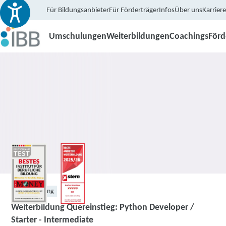
Für Bildungsanbieter
Für Förderträger
Infos
Über uns
Karriere
Umschulungen
Weiterbildungen
Coachings
För
Weiterbildung
Weiterbildung Quereinstieg: Python Developer /
Starter - Intermediate