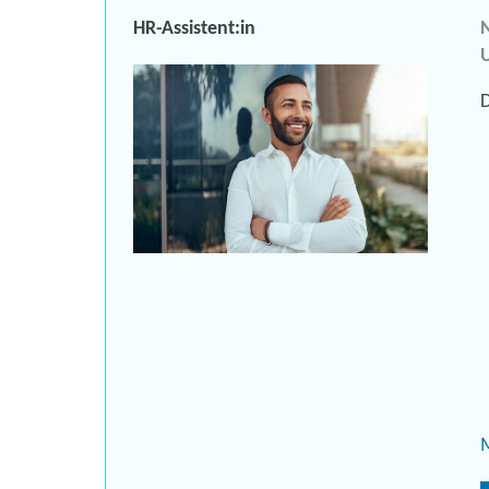
HR-Assistent:in
N
U
D