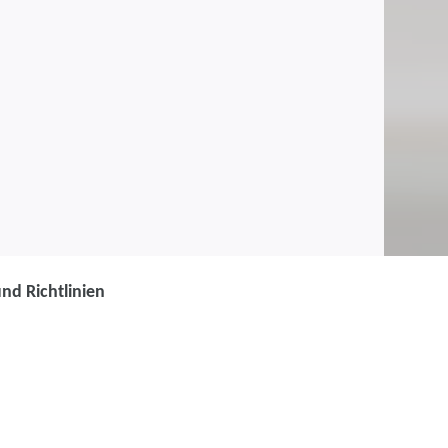
und Richtlinien
 Recht in der
 III, wichtige Gesetze