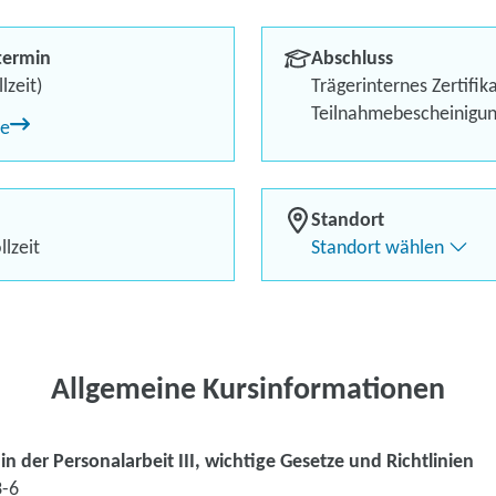
und Richtlinie
termin
Abschluss
Berufliches Profil optimi
lzeit)
Trägerinternes Zertifik
Teilnahmebescheinigu
ne
Bis zu 100 % Förderung
Flexibel dank Live-Online-
Standort
lzeit
Standort wählen
Kontaktieren Sie 
Kursanfrage stell
Allgemeine Kursinformationen
n der Personalarbeit III, wichtige Gesetze und Richtlinien
-6