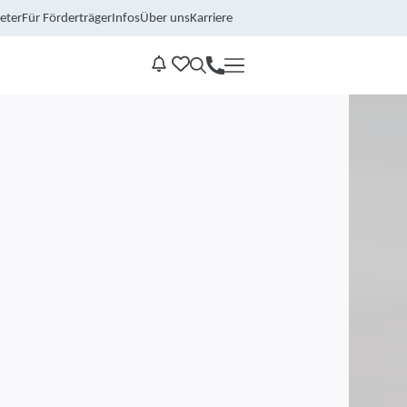
eter
Für Förderträger
Infos
Über uns
Karriere
Kontakt
Benachrichtungen