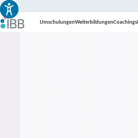
Umschulungen
Weiterbildungen
Coachings