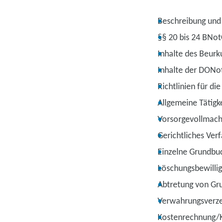
Beschreibung und 
§§ 20 bis 24 BNo
Inhalte des Beur
Inhalte der DON
Richtlinien für di
Allgemeine Tätig
Vorsorgevollmach
Gerichtliches Ver
Einzelne Grundbu
Löschungsbewilli
Abtretung von Gr
Verwahrungsverze
Kostenrechnung/