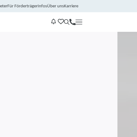
eter
Für Förderträger
Infos
Über uns
Karriere
Kontakt
Benachrichtungen