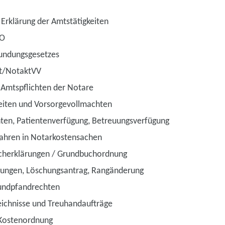
Erklärung der Amtstätigkeiten
tO
kundungsgesetzes
ot/NotaktVV
e Amtspflichten der Notare
keiten und Vorsorgevollmachten
ten, Patientenverfügung, Betreuungsverfügung
fahren in Notarkostensachen
cherklärungen / Grundbuchordnung
gungen, Löschungsantrag, Rangänderung
undpfandrechten
ichnisse und Treuhandaufträge
Kostenordnung