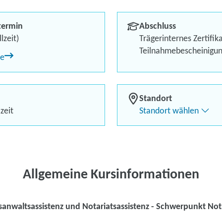
Notariat
termin
Abschluss
Berufliches Profil optimi
lzeit)
Trägerinternes Zertifik
Teilnahmebescheinigu
ne
Bis zu 100 % Förderung
Flexibel dank Live-Online-
Standort
zeit
Standort wählen
Kontaktieren Sie 
Kursanfrage stell
Allgemeine Kursinformationen
anwaltsassistenz und Notariatsassistenz - Schwerpunkt Not