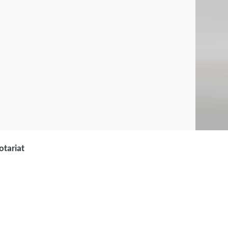
otariat
assistenz und
stenz - Schwerpunkt