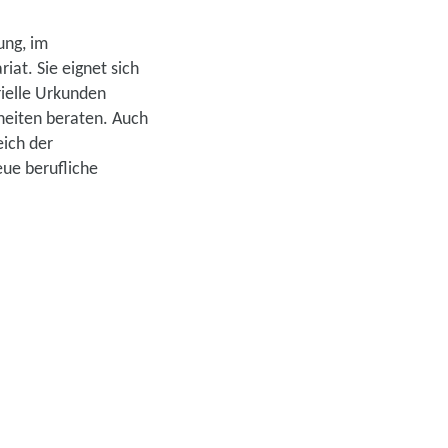
ung, im
at. Sie eignet sich
rielle Urkunden
heiten beraten. Auch
eich der
eue berufliche