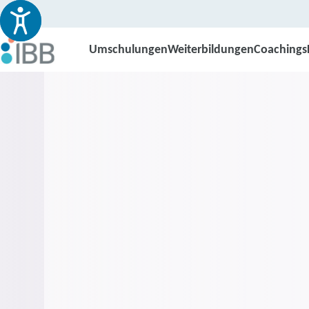
Umschulungen
Weiterbildungen
Coachings