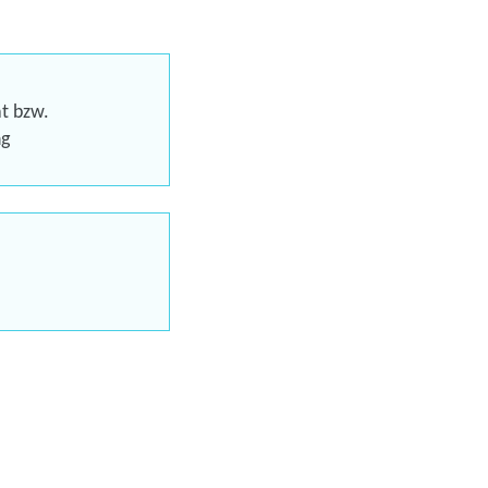
 und KI für vielseitige
n
at bzw.
eren
ng
Trainings
uns jetzt
en