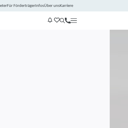
eter
Für Förderträger
Infos
Über uns
Karriere
Kontakt
Benachrichtungen