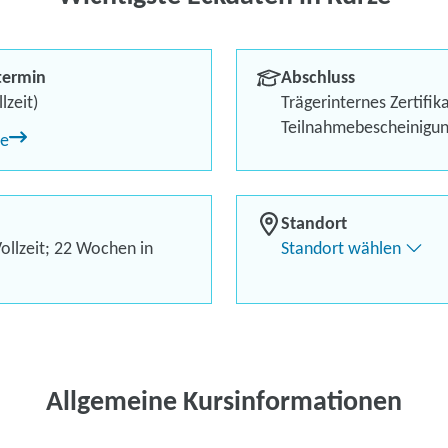
Wiedereinstieg
Anwendunge
termin
Abschluss
lzeit)
Trägerinternes Zertifik
Berufliches Profil optimi
Teilnahmebescheinigu
ne
Bis zu 100 % Förderung
Flexibel dank Live-Online-
Standort
Kontaktieren Sie 
ollzeit; 22 Wochen in
Standort wählen
Kursanfrage stell
Allgemeine Kursinformationen