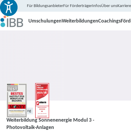
Für Bildungsanbieter
Für Förderträger
Infos
Über uns
Karriere
Umschulungen
Weiterbildungen
Coachings
För
Weiterbildung
Weiterbildung Sonnenenergie Modul 3 -
Photovoltaik-Anlagen