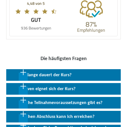
4,48 von 5
GUT
87%
936 Bewertungen
Empfehlungen
Die häufigsten Fragen
Wie lange dauert der Kurs?
2 Wochen in Vollzeit
Für wen eignet sich der Kurs?
Die Weiterbildung richtet sich an öffentliche Fachverwaltungen,
Welche Teilnahmevoraussetzungen gibt es?
Politiker, Elektroinstallateure, Fachplaner aus den Fachbereichen,
Ingenieure (als Überblick und Einstieg), Sachbearbeiter, Finanz-
Grundkenntnisse der Solartechnik sind von Vorteil, ebenso wie
Welchen Abschluss kann ich erreichen?
und Bankkaufleute.
eine Ausbildung mit mindestens zweijähriger Berufserfahrung
oder ein Meistertitel.