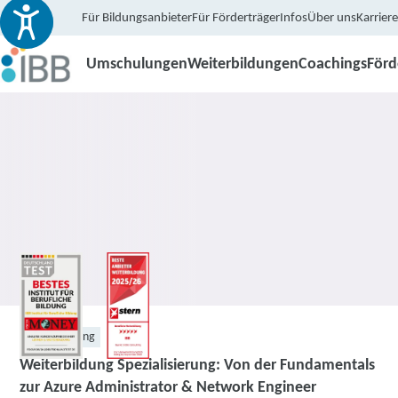
Für Bildungsanbieter
Für Förderträger
Infos
Über uns
Karriere
Umschulungen
Weiterbildungen
Coachings
För
Weiterbildung
Weiterbildung Spezialisierung: Von der Fundamentals
zur Azure Administrator & Network Engineer