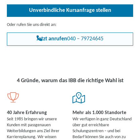
verschiedenen Ausgabekanäle geplant, erstellt und umgesetzt.
Unverbindliche Kursanfrage stellen
Durch die Integration von Tools wie Canva, Figma, Photoshop,
Illustrator sowie den Fokus auf Storystelling erwerben Sie
Kenntnisse im Bereich Marketing, Werbung, Webdesign und
Oder rufen Sie uns direkt an:
Social Media, die für die Erstellung unverzichtbar sind. Der Kurs
bereitet Sie ideal auf Jobs in den Bereichen Grafikdesign, UI-/UX-
Jetzt anrufen
040 – 79724645
Design, Kommunikationsdesign, Illustration und Content-Creation
vor. Stärken Sie Ihre Position auf dem Arbeitsmarkt, indem Sie
sich für viele attraktive Tätigkeitsfelder qualifizieren.
4 Gründe, warum das IBB die richtige Wahl ist
40 Jahre Erfahrung
Mehr als 1.000 Standorte
Seit 1985 bringen wir unsere
Wir verfügen in ganz Deutschland
Kunden mit passgenauen
über gut erreichbare
Weiterbildungen ans Ziel ihrer
Schulungszentren – und bei
Karriereplanung. Wir wissen
Bedarf können Sie auch von zu