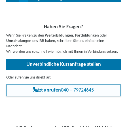
gehören zu den Top 10 der gut bezahlten Berufe mit besten
Chancen zur Beschäftigung nach Berufsabschluss.
Bis zu 100 % Förderung möglich - unsere Mitarbeiter:innen
beraten Sie gerne zu Ihren individuellen Fördermöglichkeiten.
Buchen Sie gleich einen
kostenlosen Beratungstermin
.
Informieren Sie sich
hier
gerne vorab über Förderprogramme,
Haben Sie Fragen?
z.B. den Bildungsgutschein. Hier gehts zu den Infos für
Wenn Sie Fragen zu den
Weiterbildungen, Fortbildungen
oder
Arbeitssuchende
,
Berufstätige
,
Unternehmen
oder
Umschulungen
des IBB haben, schreiben Sie uns einfach eine
Rehabilitand:innen
.
Nachricht.
Wir werden uns so schnell wie möglich mit Ihnen in Verbindung setzen.
Unverbindliche Kursanfrage stellen
Oder rufen Sie uns direkt an:
Jetzt anrufen
040 – 79724645