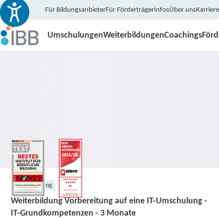
Für Bildungsanbieter
Für Förderträger
Infos
Über uns
Karriere
Umschulungen
Weiterbildungen
Coachings
För
Weiterbildung
Weiterbildung Vorbereitung auf eine IT-Umschulung -
IT-Grundkompetenzen - 3 Monate