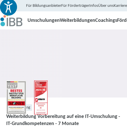
Für Bildungsanbieter
Für Förderträger
Infos
Über uns
Karriere
Umschulungen
Weiterbildungen
Coachings
För
Weiterbildung
Weiterbildung Vorbereitung auf eine IT-Umschulung -
IT-Grundkompetenzen - 7 Monate