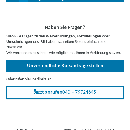
gehören zu den Top 10 der gut bezahlten Berufe mit besten
Chancen zur Beschäftigung nach Berufsabschluss.
Bis zu 100 % Förderung möglich - unsere Mitarbeiter:innen
beraten Sie gerne zu Ihren individuellen Fördermöglichkeiten.
Buchen Sie gleich einen
kostenlosen Beratungstermin
.
Informieren Sie sich
hier
gerne vorab über Förderprogramme,
Haben Sie Fragen?
z.B. den Bildungsgutschein. Hier gehts zu den Infos für
Wenn Sie Fragen zu den
Weiterbildungen, Fortbildungen
oder
Arbeitssuchende
,
Berufstätige
,
Unternehmen
oder
Umschulungen
des IBB haben, schreiben Sie uns einfach eine
Rehabilitand:innen
.
Nachricht.
Wir werden uns so schnell wie möglich mit Ihnen in Verbindung setzen.
Unverbindliche Kursanfrage stellen
Oder rufen Sie uns direkt an:
Jetzt anrufen
040 – 79724645