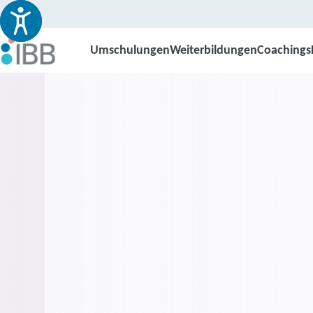
Umschulungen
Weiterbildungen
Coachings