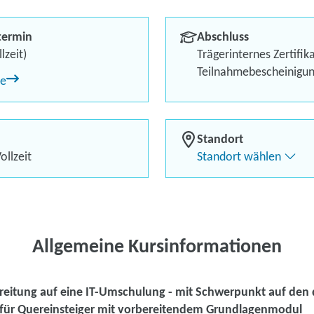
Quereinsteige
termin
Abschluss
Berufliches Profil optimi
lzeit)
Trägerinternes Zertifik
Teilnahmebescheinigu
ne
Bis zu 100 % Förderung
Flexibel dank Live-Online-
Standort
ollzeit
Standort wählen
Kontaktieren Sie 
Kursanfrage stell
Allgemeine Kursinformationen
eitung auf eine IT-Umschulung - mit Schwerpunkt auf den d
für Quereinsteiger mit vorbereitendem Grundlagenmodul