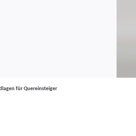
lagen für Quereinsteiger
 Vorbereitungskurs für
en: IT-Grundlagen für