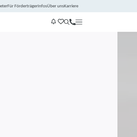
eter
Für Förderträger
Infos
Über uns
Karriere
Kontakt
Benachrichtungen