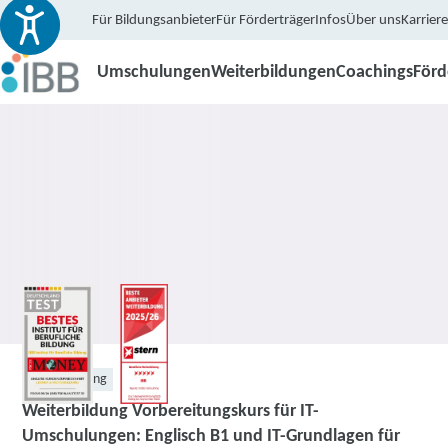
Für Bildungsanbieter
Für Förderträger
Infos
Über uns
Karriere
Umschulungen
Weiterbildungen
Coachings
För
Weiterbildung
Weiterbildung Vorbereitungskurs für IT-
Umschulungen: Englisch B1 und IT-Grundlagen für