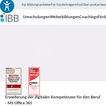
Für Bildungsanbieter
Für Förderträger
Infos
Über uns
Karriere
Umschulungen
Weiterbildungen
Coachings
För
Coaching
Erweiterung der digitalen Kompetenzen für den Beruf
- MS Office 365