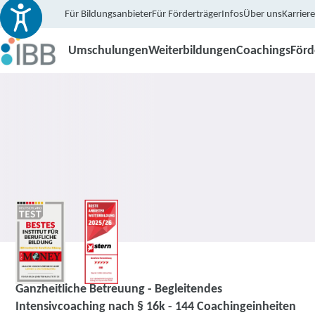
Für Bildungsanbieter
Für Förderträger
Infos
Über uns
Karriere
Umschulungen
Weiterbildungen
Coachings
För
Coaching
Ganzheitliche Betreuung - Begleitendes
Intensivcoaching nach § 16k - 144 Coachingeinheiten