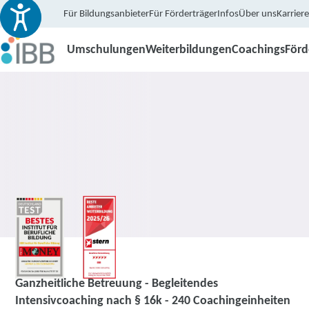
Für Bildungsanbieter
Für Förderträger
Infos
Über uns
Karriere
Umschulungen
Weiterbildungen
Coachings
För
Coaching
Ganzheitliche Betreuung - Begleitendes
Intensivcoaching nach § 16k - 240 Coachingeinheiten