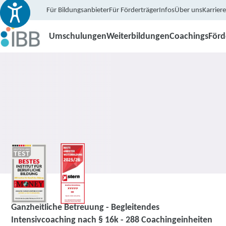
Für Bildungsanbieter
Für Förderträger
Infos
Über uns
Karriere
Umschulungen
Weiterbildungen
Coachings
För
Coaching
Ganzheitliche Betreuung - Begleitendes
Intensivcoaching nach § 16k - 288 Coachingeinheiten