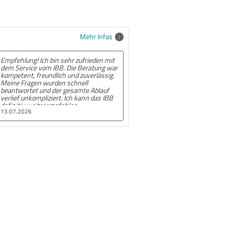
Mehr Infos
Empfehlung! Ich bin sehr zufrieden mit
dem Service vom IBB. Die Beratung war
kompetent, freundlich und zuverlässig.
Meine Fragen wurden schnell
beantwortet und der gesamte Ablauf
verlief unkompliziert. Ich kann das IBB
definitiv weiterempfehlen.
13.07.2026
Insbesondere bedanke ich mich bei den
Mitarbeiterinnen des Frankfurter
Standorts für die Unterstützung.