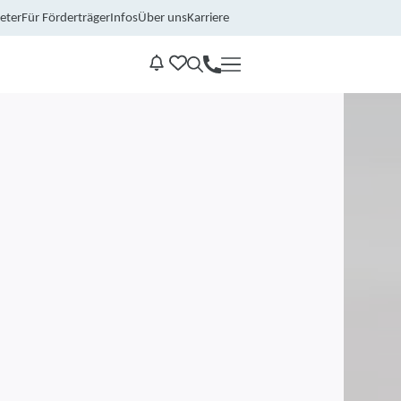
eter
Für Förderträger
Infos
Über uns
Karriere
Kontakt
Benachrichtungen