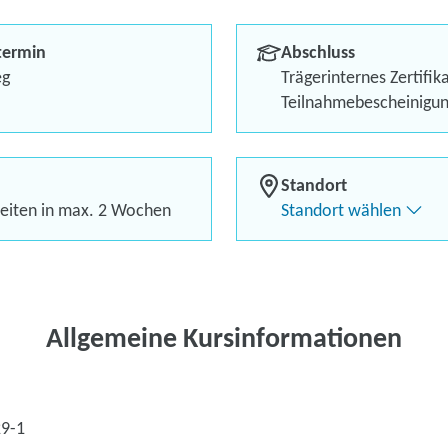
Maßgeschneiderte Coachin
termin
Abschluss
Persönliche Unterstützung
eg
Trägerinternes Zertifik
Teilnahmebescheinigu
Teilnahme von zu Hause 
Kostenlos mit Förderguts
Standort
eiten in max. 2 Wochen
Standort wählen
Kontaktieren Sie 
Kursanfrage stell
Allgemeine Kursinformationen
29-1