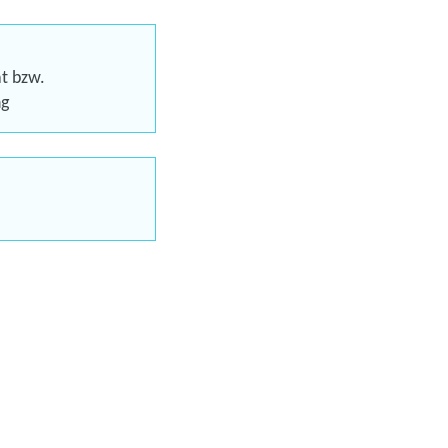
gs für Ihren beruflichen Erfolg
 beim nächsten Karriereschritt
at bzw.
ng
aus möglich
chein (AVGS)
uns jetzt
en