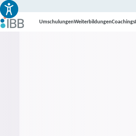
Umschulungen
Weiterbildungen
Coachings