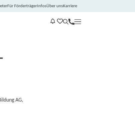
eter
Für Förderträger
Infos
Über uns
Karriere
Kontakt
Benachrichtungen
-
Bildung AG,