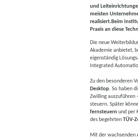
und Leiteinrichtung
meisten Unternehme
realisiert.Beim Insti
Praxis an diese Tech
Die neue Weiterbildun
Akademie anbietet, b
eigenständig Lösungs
Integrated Automatio
Zu den besonderen Vo
Desktop
. So haben d
Zwilling auszuführen 
steuern. Später könn
fernsteuern
und per K
des begehrten
TÜV-Ze
Mit der wachsenden Au