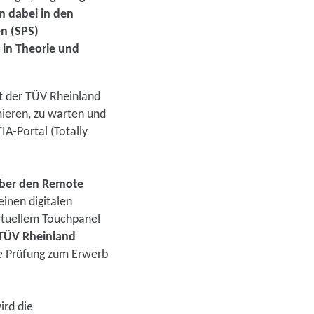
n dabei in den
n (SPS)
t in Theorie und
it der TÜV Rheinland
ieren, zu warten und
A-Portal (Totally
über den Remote
einen digitalen
virtuellem Touchpanel
 TÜV Rheinland
de Prüfung zum Erwerb
ird die