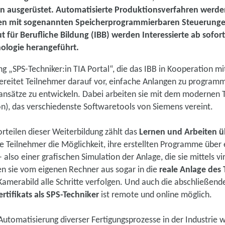
en ausgerüstet. Automatisierte Produktionsverfahren werde
n mit sogenannten Speicherprogrammierbaren Steuerunge
tut für Berufliche Bildung (IBB) werden Interessierte ab sofor
nologie herangeführt.
g „SPS-Techniker:in TIA Portal“, die das IBB in Kooperation m
ereitet Teilnehmer darauf vor, einfache Anlangen zu programm
ansätze zu entwickeln. Dabei arbeiten sie mit dem modernen TI
n), das verschiedenste Softwaretools von Siemens vereint.
rteilen dieser Weiterbildung zählt das
Lernen und Arbeiten 
ie Teilnehmer die Möglichkeit, ihre erstellten Programme über 
– also einer grafischen Simulation der Anlage, die sie mittels 
en sie vom eigenen Rechner aus sogar in die
reale Anlage des
amerabild alle Schritte verfolgen. Und auch die abschließen
rtifikats als SPS-Techniker
ist remote und online möglich.
tomatisierung diverser Fertigungsprozesse in der Industrie w