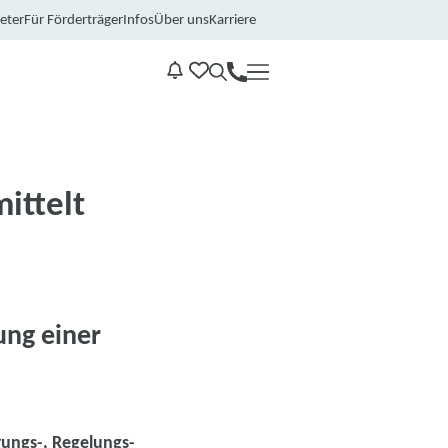
eter
Für Förderträger
Infos
Über uns
Karriere
Kontakt
Benachrichtungen
ittelt
ung einer
ungs-, Regelungs-