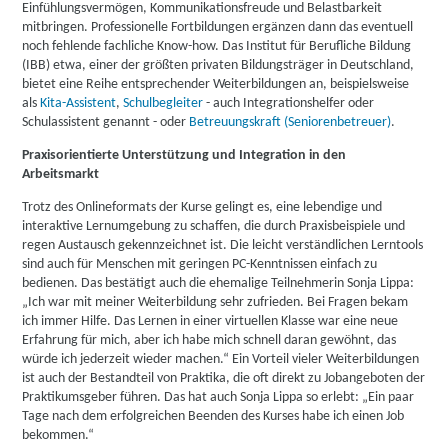
Einfühlungsvermögen, Kommunikationsfreude und Belastbarkeit
mitbringen. Professionelle Fortbildungen ergänzen dann das eventuell
noch fehlende fachliche Know-how. Das Institut für Berufliche Bildung
(IBB) etwa, einer der größten privaten Bildungsträger in Deutschland,
bietet eine Reihe entsprechender Weiterbildungen an, beispielsweise
als
Kita-Assistent
,
Schulbegleiter
- auch Integrationshelfer oder
Schulassistent genannt - oder
Betreuungskraft (Seniorenbetreuer)
.
Praxisorientierte Unterstützung und Integration in den
Arbeitsmarkt
Trotz des Onlineformats der Kurse gelingt es, eine lebendige und
interaktive Lernumgebung zu schaffen, die durch Praxisbeispiele und
regen Austausch gekennzeichnet ist. Die leicht verständlichen Lerntools
sind auch für Menschen mit geringen PC-Kenntnissen einfach zu
bedienen. Das bestätigt auch die ehemalige Teilnehmerin Sonja Lippa:
„Ich war mit meiner Weiterbildung sehr zufrieden. Bei Fragen bekam
ich immer Hilfe. Das Lernen in einer virtuellen Klasse war eine neue
Erfahrung für mich, aber ich habe mich schnell daran gewöhnt, das
würde ich jederzeit wieder machen.“ Ein Vorteil vieler Weiterbildungen
ist auch der Bestandteil von Praktika, die oft direkt zu Jobangeboten der
Praktikumsgeber führen. Das hat auch Sonja Lippa so erlebt: „Ein paar
Tage nach dem erfolgreichen Beenden des Kurses habe ich einen Job
bekommen.“