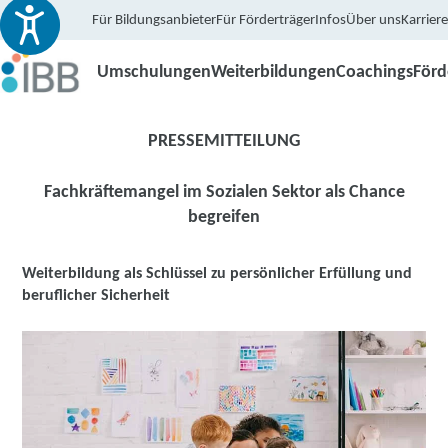
Für Bildungsanbieter
Für Förderträger
Infos
Über uns
Karriere
Umschulungen
Weiterbildungen
Coachings
För
PRESSEMITTEILUNG
Fachkräftemangel im Sozialen Sektor als Chance
begreifen
Weiterbildung als Schlüssel zu persönlicher Erfüllung und
beruflicher Sicherheit