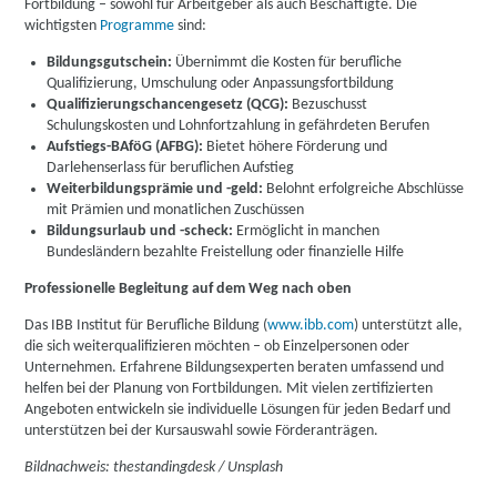
Fortbildung – sowohl für Arbeitgeber als auch Beschäftigte. Die
wichtigsten
Programme
sind:
Bildungsgutschein:
Übernimmt die Kosten für berufliche
Qualifizierung, Umschulung oder Anpassungsfortbildung
Qualifizierungschancengesetz (QCG):
Bezuschusst
Schulungskosten und Lohnfortzahlung in gefährdeten Berufen
Aufstiegs-BAföG (AFBG):
Bietet höhere Förderung und
Darlehenserlass für beruflichen Aufstieg
Weiterbildungsprämie und -geld:
Belohnt erfolgreiche Abschlüsse
mit Prämien und monatlichen Zuschüssen
Bildungsurlaub und -scheck:
Ermöglicht in manchen
Bundesländern bezahlte Freistellung oder finanzielle Hilfe
Professionelle Begleitung auf dem Weg nach oben
Das IBB Institut für Berufliche Bildung (
www.ibb.com
) unterstützt alle,
die sich weiterqualifizieren möchten – ob Einzelpersonen oder
Unternehmen. Erfahrene Bildungsexperten beraten umfassend und
helfen bei der Planung von Fortbildungen. Mit vielen zertifizierten
Angeboten entwickeln sie individuelle Lösungen für jeden Bedarf und
unterstützen bei der Kursauswahl sowie Förderanträgen.
Bildnachweis: thestandingdesk / Unsplash