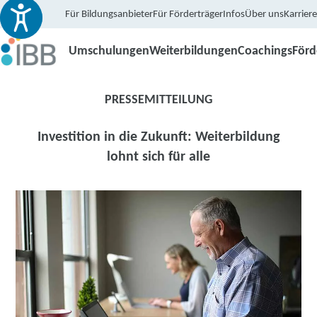
Für Bildungsanbieter
Für Förderträger
Infos
Über uns
Karriere
Umschulungen
Weiterbildungen
Coachings
För
PRESSEMITTEILUNG
Investition in die Zukunft: Weiterbildung
lohnt sich für alle