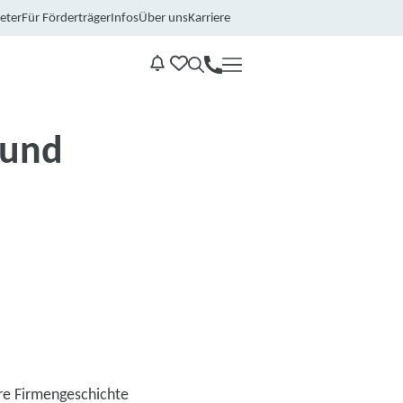
eter
Für Förderträger
Infos
Über uns
Karriere
Kontakt
Benachrichtungen
 und
re Firmengeschichte