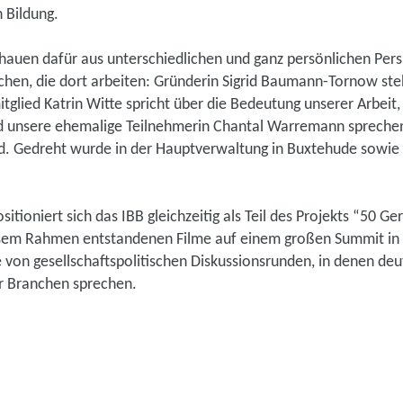
n Bildung.
chauen dafür aus unterschiedlichen und ganz persönlichen Pers
chen, die dort arbeiten: Gründerin Sigrid Baumann-Tornow steh
tglied Katrin Witte spricht über die Bedeutung unserer Arbeit
 unsere ehemalige Teilnehmerin Chantal Warremann sprechen
ird. Gedreht wurde in der Hauptverwaltung in Buxtehude sowi
itioniert sich das IBB gleichzeitig als Teil des Projekts “50 
esem Rahmen entstandenen Filme auf einem großen Summit in B
he von gesellschaftspolitischen Diskussionsrunden, in denen d
r Branchen sprechen.