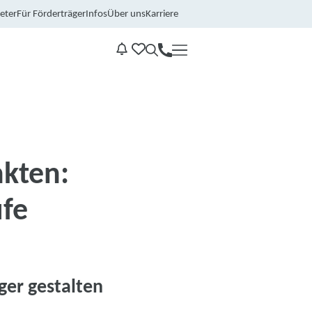
eter
Für Förderträger
Infos
Über uns
Karriere
Kontakt
Benachrichtungen
nkten:
ufe
er gestalten