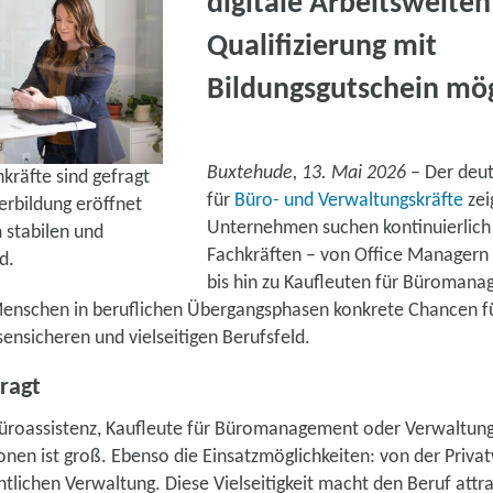
digitale Arbeitswelten
Qualifizierung mit
Bildungsgutschein mög
Buxtehude, 13. Mai 2026
– Der deut
hkräfte sind gefragt
für
Büro- und Verwaltungskräfte
zei
erbildung eröffnet
Unternehmen suchen kontinuierlich 
 stabilen und
Fachkräften – von Office Managern
d.
bis hin zu Kaufleuten für Büromana
enschen in beruflichen Übergangsphasen konkrete Chancen fü
sensicheren und vielseitigen Berufsfeld.
fragt
üroassistenz, Kaufleute für Büromanagement oder Verwaltung
onen ist groß. Ebenso die Einsatzmöglichkeiten: von der Privat
ntlichen Verwaltung. Diese Vielseitigkeit macht den Beruf attra