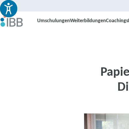
Umschulungen
Weiterbildungen
Coachings
Papie
Di