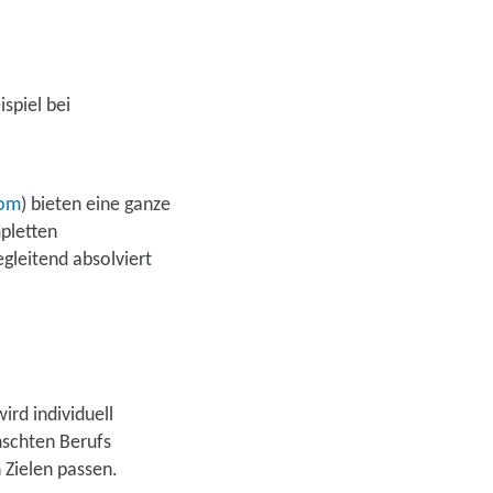
spiel bei
com
) bieten eine ganze
mpletten
gleitend absolviert
ird individuell
nschten Berufs
 Zielen passen.