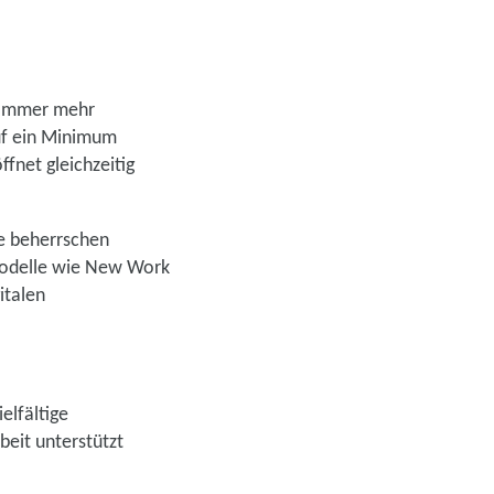
. Immer mehr
uf ein Minimum
fnet gleichzeitig
ie beherrschen
smodelle wie New Work
italen
elfältige
beit unterstützt