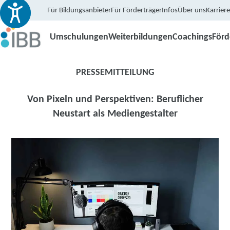
Für Bildungsanbieter
Für Förderträger
Infos
Über uns
Karriere
Umschulungen
Weiterbildungen
Coachings
För
PRESSEMITTEILUNG
Von Pixeln und Perspektiven: Beruflicher
Neustart als Mediengestalter