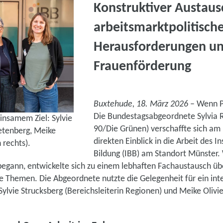
Konstruktiver Austaus
arbeitsmarktpolitisch
Herausforderungen u
Frauenförderung
Buxtehude, 18. März 2026
– Wenn Pol
Die Bundestagsabgeordnete Sylvia 
insamem Ziel: Sylvie
90/Die Grünen) verschaffte sich am
ietenberg, Meike
direkten Einblick in die Arbeit des In
 rechts).
Bildung (IBB) am Standort Münster.
egann, entwickelte sich zu einem lebhaften Fachaustausch ü
he Themen. Die Abgeordnete nutzte die Gelegenheit für ein int
ylvie Strucksberg (Bereichsleiterin Regionen) und Meike Olivier