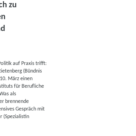
ch zu
en
nd
itik auf Praxis trifft:
Rietenberg (Bündnis
 10. März einen
stituts für Berufliche
 Was als
ber brennende
ensives Gespräch mit
 (Spezialistin