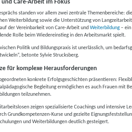
 und Care-Arbeit im Fokus
esprächs standen vor allem zwei zentrale Themenbereiche: di
chen Weiterbildung sowie die Unterstützung von Langzeitarbei
auf der Vereinbarkeit von Care-Arbeit und
Weiterbildung
– ein
ende Rolle beim Wiedereinstieg in den Arbeitsmarkt spielt.
wischen Politik und Bildungspraxis ist unerlässlich, um bedarf
wickeln“, betonte Sylvie Strucksberg.
tze für komplexe Herausforderungen
geordneten konkrete Erfolgsgeschichten präsentieren: Flexible
alpädagogische Begleitung ermöglichen es auch Frauen mit Be
rbildungen teilzunehmen.
tarbeitslosen zeigen spezialisierte Coachings und intensive L
rch Grundkompetenzen-Kurse und gezielte Eignungsfeststellun
chulungen und Weiterbildungen deutlich gesteigert.