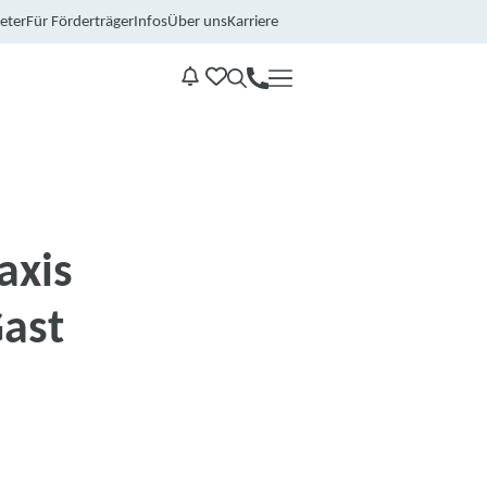
eter
Für Förderträger
Infos
Über uns
Karriere
Kontakt
Benachrichtungen
axis
Gast