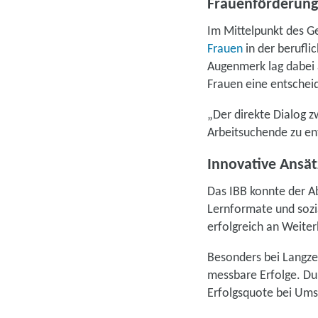
Frauenförderung
Im Mittelpunkt des G
Frauen
in der berufli
Augenmerk lag dabei 
Frauen eine entscheid
„Der direkte Dialog z
Arbeitsuchende zu ent
Innovative Ansä
Das IBB konnte der Ab
Lernformate und sozi
erfolgreich an Weite
Besonders bei Langzei
messbare Erfolge. Du
Erfolgsquote bei Ums