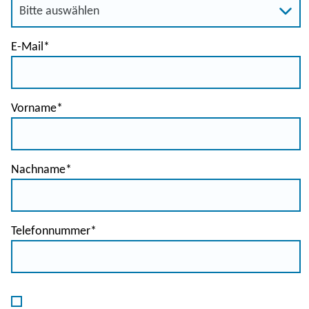
lösen Sie gemeinsam mit Ihrer Klasse Probleme.
Unterstützung von Lehrern
Stellen Sie Ihre Fragen über das Online-Helpdesk von Le
Wagon und erhalten Sie Antworten und pädagogische
E-Mail
*
Unterstützung von einem der fachkundigen
Lehrassistenten.
Vorname
*
Nachname
*
Telefonnummer
*