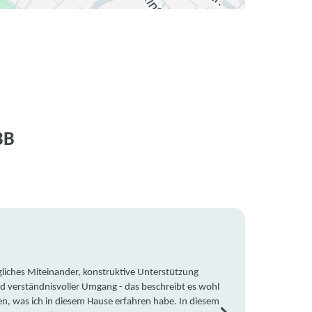
BB
liches Miteinander, konstruktive Unterstützung
Trotz 
d verständnisvoller Umgang - das beschreibt es wohl
wegen 
en, was ich in diesem Hause erfahren habe. In diesem
war ic