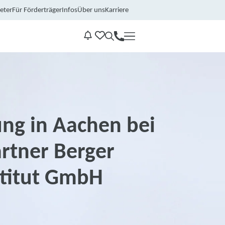
eter
Für Förderträger
Infos
Über uns
Karriere
Kontakt
Benachrichtungen
ung in Aachen bei
rtner Berger
stitut GmbH