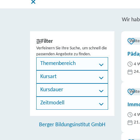
Wir ha
Filter
Weite
Verfeinern Sie Ihre Suche, um schnell die
Päda
passenden Angebote zu finden.
Themenbereich
4 W
24
Kursart
Kursdauer
Weite
Zeitmodell
Immo
4 W
21
Berger Bildungsinstitut GmbH