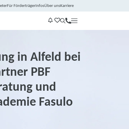
eter
Für Förderträger
Infos
Über uns
Karriere
Kontakt
Benachrichtungen
ng in Alfeld bei
rtner PBF
ratung und
ademie Fasulo