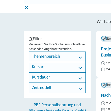
Wir ha
Filter
Weite
Verfeinern Sie Ihre Suche, um schnell die
Proje
passenden Angebote zu finden.
Busin
Themenbereich
12 
Kursart
24
Kursdauer
Weite
Zeitmodell
Nachh
2 W
PBF Personalberatung und
10