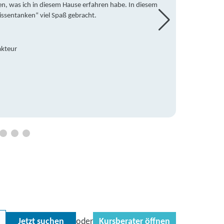
en, was ich in diesem Hause erfahren habe. In diesem
war ic
issentanken“ viel Spaß gebracht.
freute
Mitsch
den Do
Hause 
akteur
an die
Hildeg
Betreu
Jetzt suchen
Kursberater öffnen
oder