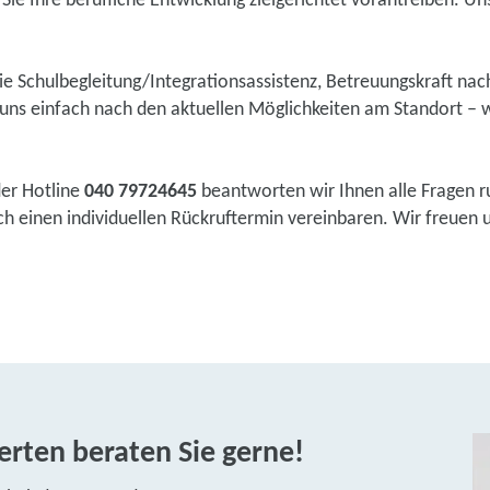
ie Ihre berufliche Entwicklung zielgerichtet vorantreiben. Uns
wie Schulbegleitung/Integrationsassistenz, Betreuungskraft na
ns einfach nach den aktuellen Möglichkeiten am Standort – w
der Hotline
040 79724645
beantworten wir Ihnen alle Fragen r
 einen individuellen Rückruftermin vereinbaren. Wir freuen un
rten beraten Sie gerne!