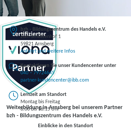
bzh - Bildungszentrum des Handels e.V.
Zum Schützenhof 1
59821 Arnsberg
Anfahrt und weitere Infos
Kontaktieren Sie unser Kundencenter unter
040 – 79724645
partner-kundencenter@ibb.com
Lernzeit am Standort
Montag bis Freitag
Weiterbildung in Arnsberg bei unserem Partner
8.00 bis 16.15 Uhr
bzh - Bildungszentrum des Handels e.V.
Einblicke in den Standort